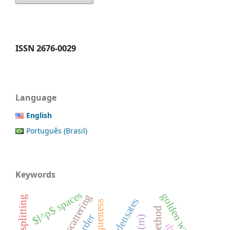
ISSN 2676-0029
Language
English
Português (Brasil)
Keywords
$l^p$ spaces
golden wavelets
uniqueness